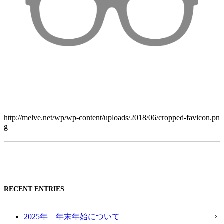
http://melve.net/wp/wp-content/uploads/2018/06/cropped-favicon.pn
g
RECENT ENTRIES
2025年 年末年始について